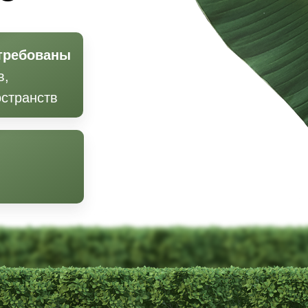
требованы
в,
странств