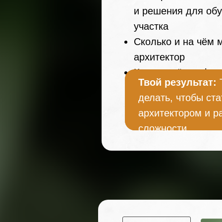
и решения для обу
участка
Сколько и на чём
архитектор
Какие ещё професс
Твой результат:
Твой результат:
делать, чтобы с
делать, чтобы с
архитектором и р
архитектором и р
сложности
сложности