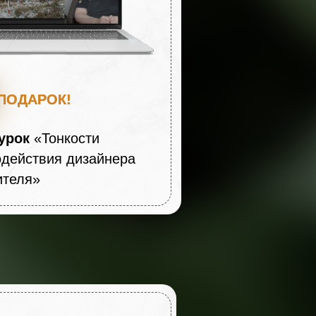
ПОДАРОК!
ПОДАРОК!
урок
«Тонкости
действия дизайнера
ителя»