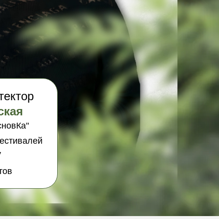
тектор
ская
сновКа"
фестивалей
у
тов